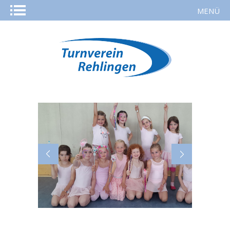
MENÜ
STARTSEITE
AKTUELLES
KURSE
SPORTARTEN
REHASPORT
TURNVEREIN
MITGLIED WERDEN