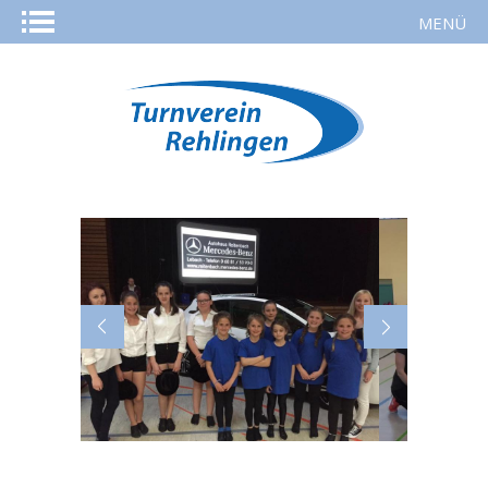
MENÜ
STARTSEITE
AKTUELLES
KURSE
SPORTARTEN
REHASPORT
TURNVEREIN
MITGLIED WERDEN