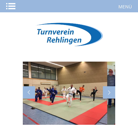
MENÜ
STARTSEITE
AKTUELLES
KURSE
SPORTARTEN
REHASPORT
TURNVEREIN
MITGLIED WERDEN