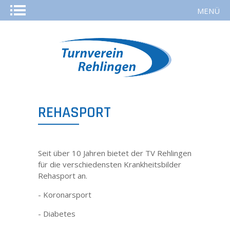
MENÜ
STARTSEITE
AKTUELLES
KURSE
REHASPORT
SPORTARTEN
Seit über 10 Jahren bietet der TV Rehlingen
REHASPORT
für die verschiedensten Krankheitsbilder
Rehasport an.
TURNVEREIN
- Koronarsport
- Diabetes
MITGLIED WERDEN