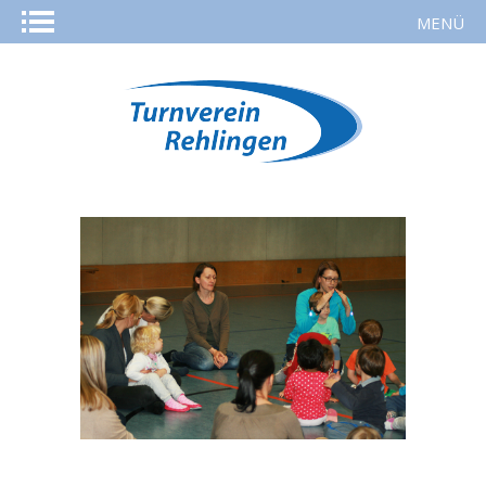
MENÜ
STARTSEITE
AKTUELLES
KURSE
SPORTARTEN
REHASPORT
TURNVEREIN
MITGLIED WERDEN