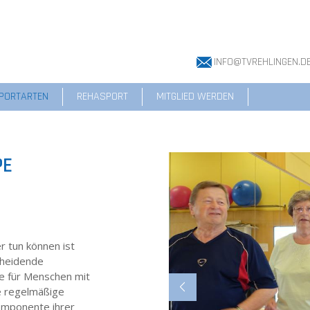
INFO@TVREHLINGEN.D
PORTARTEN
REHASPORT
MITGLIED WERDEN
PE
r tun können ist
scheidende
e für Menschen mit
te regelmäßige
Komponente ihrer