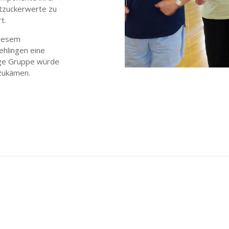
utzuckerwerte zu
t.
diesem
ehlingen eine
ige Gruppe würde
nzukämen.