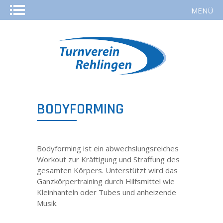
MENÜ
STARTSEITE
AKTUELLES
KURSE
BODYFORMING
SPORTARTEN
Bodyforming ist ein abwechslungsreiches
REHASPORT
Workout zur Kräftigung und Straffung des
gesamten Körpers. Unterstützt wird das
Ganzkörpertraining durch Hilfsmittel wie
TURNVEREIN
Kleinhanteln oder Tubes und anheizende
Musik.
MITGLIED WERDEN