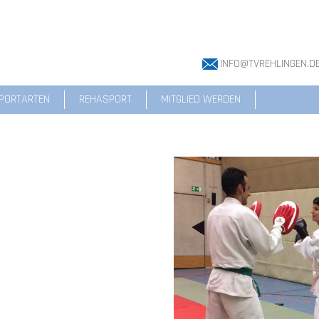
INFO@TVREHLINGEN.D
PORTARTEN
REHASPORT
MITGLIED WERDEN