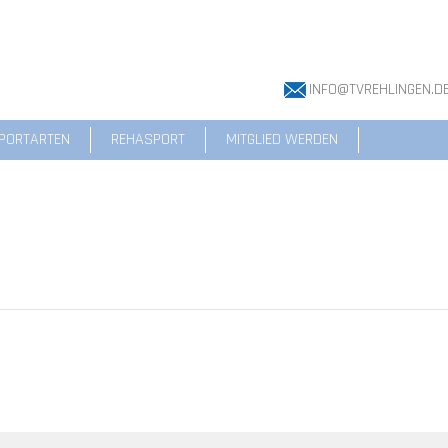
INFO@TVREHLINGEN.D
PORTARTEN
REHASPORT
MITGLIED WERDEN