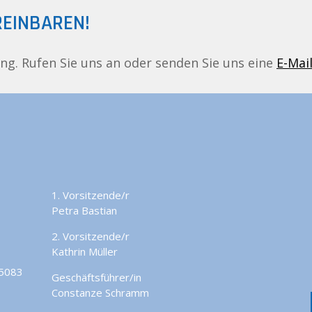
REINBAREN!
ing. Rufen Sie uns an oder senden Sie uns eine
E-Mai
1. Vorsitzende/r
Petra Bastian
2. Vorsitzende/r
Kathrin Müller
45083
Geschäftsführer/in
Constanze Schramm