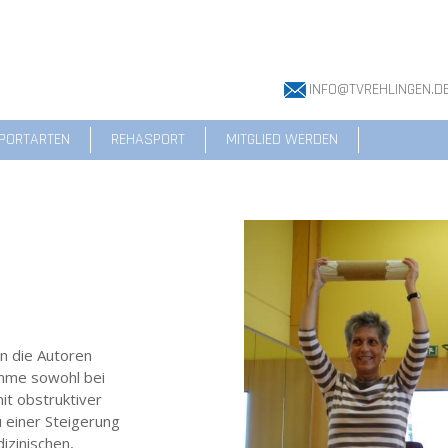
INFO@TVREHLINGEN.D
PORTARTEN
REHASPORT
MITGLIED WERDEN
n die Autoren
amme sowohl bei
it obstruktiver
 einer Steigerung
izinischen,