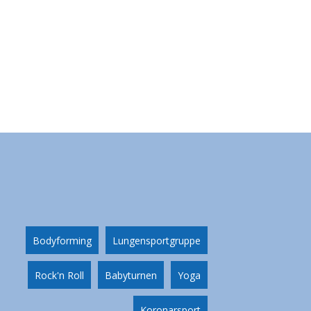
Bodyforming
Lungensportgruppe
Rock'n Roll
Babyturnen
Yoga
Koronarsport